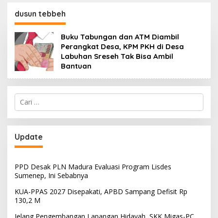
130,2 M
SKK Migas-PC North
Madura II Perkuat
dusun tebbeh
Sinergi dengan
Nelayan Sampang
Buku Tabungan dan ATM Diambil
Perangkat Desa, KPM PKH di Desa
Labuhan Sreseh Tak Bisa Ambil
Bantuan
Cari
untuk:
Update
PPD Desak PLN Madura Evaluasi Program Lisdes
Sumenep, Ini Sebabnya
KUA-PPAS 2027 Disepakati, APBD Sampang Defisit Rp
130,2 M
Jelang Pengembangan Lapangan Hidayah, SKK Migas-PC