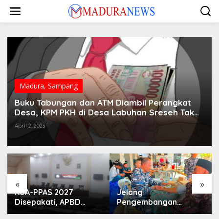
Lewati
ke
konten
Madura
,
Sampang
Buku Tabungan dan ATM Diambil Perangkat
Desa, KPM PKH di Desa Labuhan Sreseh Tak
Bisa Ambil Bantuan
April 2, 2023
«
»
KUA-PPAS 2027
Jelang
Disepakati, APBD
Pengembangan
Sampang Defisit Rp
Lapangan Hidayah,