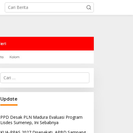
eri
rta
Kolom
Cari
untuk:
Update
PPD Desak PLN Madura Evaluasi Program
Lisdes Sumenep, Ini Sebabnya
KUA-PPAS 2027 Disepakati, APBD Sampang