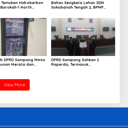
 Temukan Hidrokarbon
Bahas Sengketa Lahan SDN
 Barokah-1 North
Sokobanah Tengah 2, BPMP
, Jawa Timur
Pusat dan Jatim Datangi Disdik
Sampang
BN DPRD Sampang Minta
DPRD Sampang Sahkan 2
unan Merata dan
Raperda, Termasuk
an BUMD
Pertanggungjawaban APBD 2024
View More