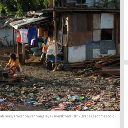
mah masyarakat bawah yang layak menikmati listrik gratis (geotimescoid)