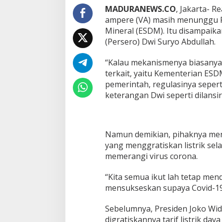
MADURANEWS.CO
, Jakarta- R
ampere (VA) masih menunggu P
Mineral (ESDM). Itu disampaika
(Persero) Dwi Suryo Abdullah.
“Kalau mekanismenya biasanya
terkait, yaitu Kementerian ESD
pemerintah, regulasinya seperti
keterangan Dwi seperti dilansir
Namun demikian, pihaknya me
yang menggratiskan listrik se
memerangi virus corona.
“Kita semua ikut lah tetap me
mensukseskan supaya Covid-19 
Sebelumnya, Presiden Joko Wid
digratiskannya tarif listrik d