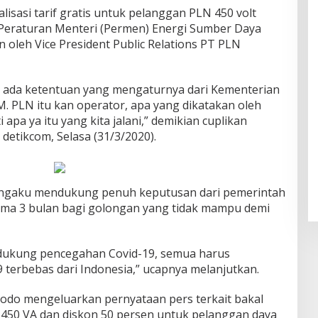
ealisasi tarif gratis untuk pelanggan PLN 450 volt
eraturan Menteri (Permen) Energi Sumber Daya
n oleh Vice President Public Relations PT PLN
 ada ketentuan yang mengaturnya dari Kementerian
M. PLN itu kan operator, apa yang dikatakan oleh
 apa ya itu yang kita jalani,” demikian cuplikan
 detikcom, Selasa (31/3/2020).
ngaku mendukung penuh keputusan dari pemerintah
lama 3 bulan bagi golongan yang tidak mampu demi
ndukung pencegahan Covid-19, semua harus
terbebas dari Indonesia,” ucapnya melanjutkan.
odo mengeluarkan pernyataan pers terkait bakal
aya 450 VA dan diskon 50 persen untuk pelanggan daya