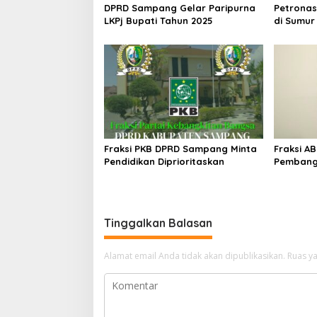
DPRD Sampang Gelar Paripurna
Petronas
LKPj Bupati Tahun 2025
di Sumur
Ketapang
Fraksi PKB DPRD Sampang Minta
Fraksi A
Pendidikan Diprioritaskan
Pembang
Pemulih
Tinggalkan Balasan
Alamat email Anda tidak akan dipublikasikan.
Ruas ya