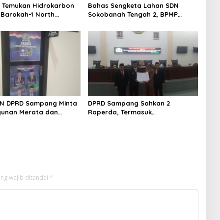
 Temukan Hidrokarbon
Bahas Sengketa Lahan SDN
 Barokah-1 North
Sokobanah Tengah 2, BPMP
, Jawa Timur
Pusat dan Jatim Datangi Disdik
Sampang
BN DPRD Sampang Minta
DPRD Sampang Sahkan 2
unan Merata dan
Raperda, Termasuk
an BUMD
Pertanggungjawaban APBD 2024
ng wajib ditandai
*