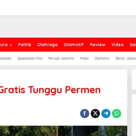
ura
Politik
Olahraga
Otomotif
Review
Video
Gal
akbola
Sepakbola Kita
Persija Jakarta
Mobil
Daihatsu
Banjir Jaka
 Gratis Tunggu Permen