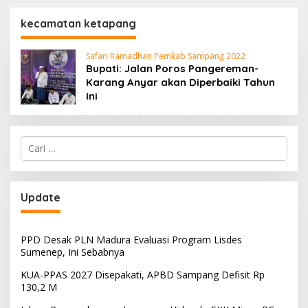
130,2 M
SKK Migas-PC North
Madura II Perkuat
kecamatan ketapang
Sinergi dengan
Nelayan Sampang
Safari Ramadhan Pemkab Sampang 2022
Bupati: Jalan Poros Pangereman-
Karang Anyar akan Diperbaiki Tahun
Ini
Cari
untuk:
Update
PPD Desak PLN Madura Evaluasi Program Lisdes
Sumenep, Ini Sebabnya
KUA-PPAS 2027 Disepakati, APBD Sampang Defisit Rp
130,2 M