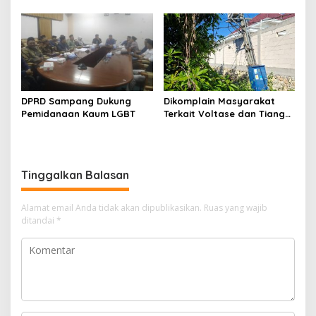
Migas-PC North Madura II
Indonesia Timur
Perkuat Sinergi dengan
Nelayan Sampang
DPRD Sampang Dukung
Dikomplain Masyarakat
Pemidanaan Kaum LGBT
Terkait Voltase dan Tiang
Miring, Ini Jawaban
Manager PLN ULP Sampang
Tinggalkan Balasan
Alamat email Anda tidak akan dipublikasikan.
Ruas yang wajib
ditandai
*