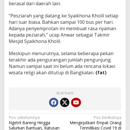
berasal dari daerah lain.
“Pesziarah yang datang ke Syaikhona Kholil setiap
hari luar biasa. Bahkan sampai 100 bus per hari.
Adanya penyemprotan ini membuat rasa nyaman
kepada peziarah,” ucap Anwar sebagai Takmir
Mesjid Syaikhona Kholil.
Meskipun menurutnya, selama beberapa pekan
terakhir ada pengurangan jumlah pengunjung.
Namun sampai saat ini belum ada rencana lokasi
wisata religi akan ditutup di Bangkalan.
(fat)
Ikuti Kami
Navigasi
Pos sebelumnya
Pos berikutnya
Ngetril Bareng Hingga
Mengejutkan! Empat Orang
pos
Salurkan Bantuan, Ratusan
Terindikasi Covid 19 di