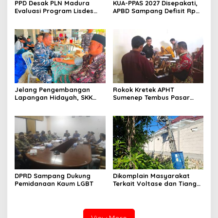
PPD Desak PLN Madura
KUA-PPAS 2027 Disepakati,
Evaluasi Program Lisdes
APBD Sampang Defisit Rp
Sumenep, Ini Sebabnya
130,2 M
Jelang Pengembangan
Rokok Kretek APHT
Lapangan Hidayah, SKK
Sumenep Tembus Pasar
Migas-PC North Madura II
Indonesia Timur
Perkuat Sinergi dengan
Nelayan Sampang
DPRD Sampang Dukung
Dikomplain Masyarakat
Pemidanaan Kaum LGBT
Terkait Voltase dan Tiang
Miring, Ini Jawaban
Manager PLN ULP Sampang