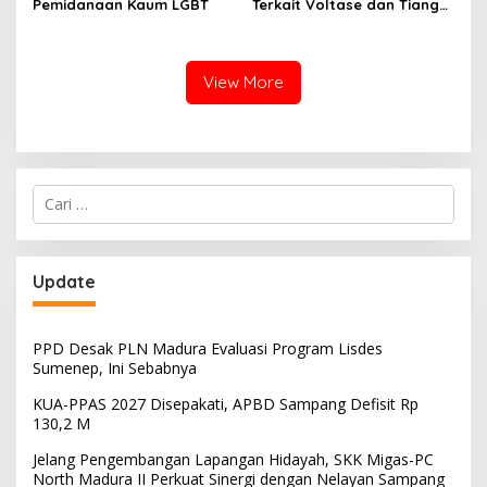
Pemidanaan Kaum LGBT
Terkait Voltase dan Tiang
Miring, Ini Jawaban
Manager PLN ULP Sampang
View More
Cari
untuk:
Update
PPD Desak PLN Madura Evaluasi Program Lisdes
Sumenep, Ini Sebabnya
KUA-PPAS 2027 Disepakati, APBD Sampang Defisit Rp
130,2 M
Jelang Pengembangan Lapangan Hidayah, SKK Migas-PC
North Madura II Perkuat Sinergi dengan Nelayan Sampang