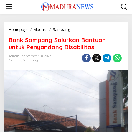
Lewati
ke
konten
Bank
Homepage
/
Madura
/
Sampang
Sampang
Bank Sampang Salurkan Bantuan
Salurkan
Bantuan
untuk Penyandang Disabilitas
untuk
Penyandang
Admin
September 18, 2025
Madura
,
Sampang
Disabilitas