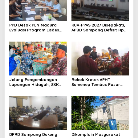
PPD Desak PLN Madura
KUA-PPAS 2027 Disepakati,
Evaluasi Program Lisdes
APBD Sampang Defisit Rp
Sumenep, Ini Sebabnya
130,2 M
Jelang Pengembangan
Rokok Kretek APHT
Lapangan Hidayah, SKK
Sumenep Tembus Pasar
Migas-PC North Madura II
Indonesia Timur
Perkuat Sinergi dengan
Nelayan Sampang
DPRD Sampang Dukung
Dikomplain Masyarakat