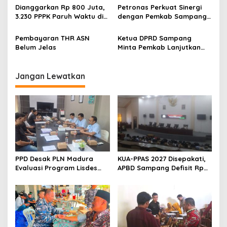
Dianggarkan Rp 800 Juta,
Petronas Perkuat Sinergi
3.230 PPPK Paruh Waktu di
dengan Pemkab Sampang
Sampang Bakal Dapat THR
Lewat Iftar Ramadan
Segini
Pembayaran THR ASN
Ketua DPRD Sampang
Belum Jelas
Minta Pemkab Lanjutkan
Perbaikan Jalan Swadaya
Masyarakat
Jangan Lewatkan
PPD Desak PLN Madura
KUA-PPAS 2027 Disepakati,
Evaluasi Program Lisdes
APBD Sampang Defisit Rp
Sumenep, Ini Sebabnya
130,2 M