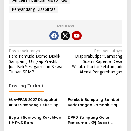
pencairan bantuan disablilitas
Penyandang Disabilitas
Ikuti Kami
Navigasi
Pos sebelumnya
Pos berikutnya
Para Pemuda Demo Disdik
Disporabudpar Sampang
pos
Sampang, Ungkap Praktik
Susun Raperda Desa
Jual-Beli Seragam dan Siswa
Wisata, Pantai Selatan Jadi
Titipan SPMB
Atensi Pengembangan
Posting Terkait
KUA-PPAS 2027 Disepakati,
Pemkab Sampang Sambut
APBD Sampang Defisit Rp
Kedatangan Jamaah Haji
130,2 M
Kloter 67-68 di Pendopo
Trunojoyo
Bupati Sampang Kukuhkan
DPRD Sampang Gelar
119 PNS Baru
Paripurna LKPj Bupati
Tahun 2025