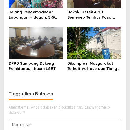
Jelang Pengembangan
Rokok Kretek APHT
Lapangan Hidayah, SKK
Sumenep Tembus Pasar
Migas-PC North Madura II
Indonesia Timur
Perkuat Sinergi dengan
Nelayan Sampang
DPRD Sampang Dukung
Dikomplain Masyarakat
Pemidanaan Kaum LGBT
Terkait Voltase dan Tiang
Miring, Ini Jawaban
Manager PLN ULP Sampang
Tinggalkan Balasan
Alamat email Anda tidak akan dipublikasikan.
Ruas yang wajib
ditandai
*