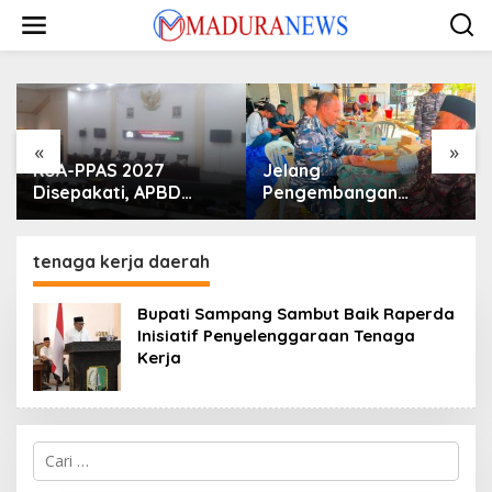
Lewati
ke
konten
«
»
KUA-PPAS 2027
Jelang
Disepakati, APBD
Pengembangan
Sampang Defisit Rp
Lapangan Hidayah,
130,2 M
SKK Migas-PC North
Madura II Perkuat
tenaga kerja daerah
Sinergi dengan
Nelayan Sampang
Bupati Sampang Sambut Baik Raperda
Inisiatif Penyelenggaraan Tenaga
Kerja
Cari
untuk: