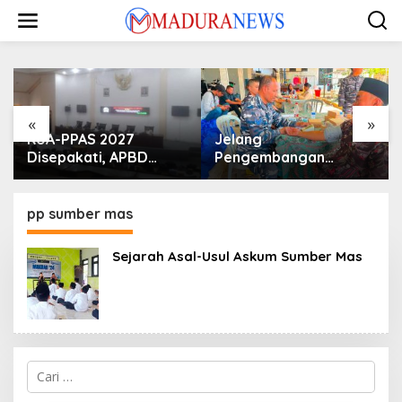
Lewati
ke
konten
«
»
KUA-PPAS 2027
Jelang
Disepakati, APBD
Pengembangan
Sampang Defisit Rp
Lapangan Hidayah,
130,2 M
SKK Migas-PC North
Madura II Perkuat
pp sumber mas
Sinergi dengan
Nelayan Sampang
Sejarah Asal-Usul Askum Sumber Mas
Cari
untuk: