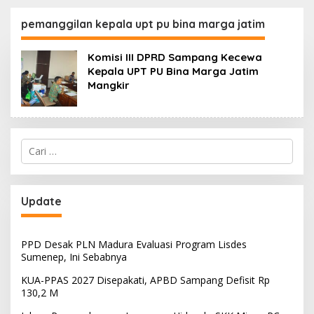
130,2 M
SKK Migas-PC North
Madura II Perkuat
pemanggilan kepala upt pu bina marga jatim
Sinergi dengan
Nelayan Sampang
Komisi III DPRD Sampang Kecewa
Kepala UPT PU Bina Marga Jatim
Mangkir
Cari
untuk:
Update
PPD Desak PLN Madura Evaluasi Program Lisdes
Sumenep, Ini Sebabnya
KUA-PPAS 2027 Disepakati, APBD Sampang Defisit Rp
130,2 M