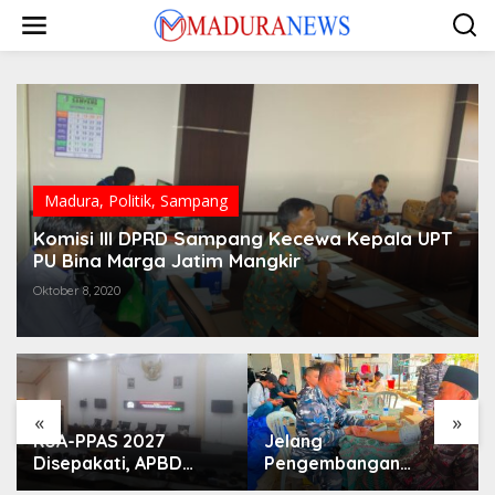
Lewati
ke
konten
Madura
,
Politik
,
Sampang
Komisi III DPRD Sampang Kecewa Kepala UPT
PU Bina Marga Jatim Mangkir
Oktober 8, 2020
«
»
KUA-PPAS 2027
Jelang
Disepakati, APBD
Pengembangan
Sampang Defisit Rp
Lapangan Hidayah,