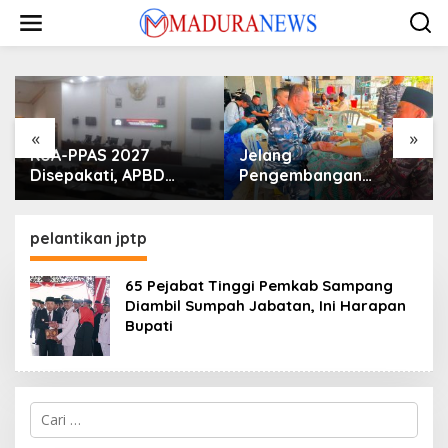
Lewati
ke
konten
«
»
KUA-PPAS 2027
Jelang
Disepakati, APBD
Pengembangan
Sampang Defisit Rp
Lapangan Hidayah,
130,2 M
SKK Migas-PC North
Madura II Perkuat
pelantikan jptp
Sinergi dengan
Nelayan Sampang
65 Pejabat Tinggi Pemkab Sampang
Diambil Sumpah Jabatan, Ini Harapan
Bupati
Cari
untuk: