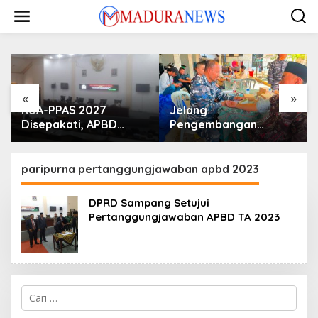
Lewati
ke
konten
«
»
KUA-PPAS 2027
Jelang
Disepakati, APBD
Pengembangan
Sampang Defisit Rp
Lapangan Hidayah,
130,2 M
SKK Migas-PC North
Madura II Perkuat
paripurna pertanggungjawaban apbd 2023
Sinergi dengan
Nelayan Sampang
DPRD Sampang Setujui
Pertanggungjawaban APBD TA 2023
Cari
untuk: