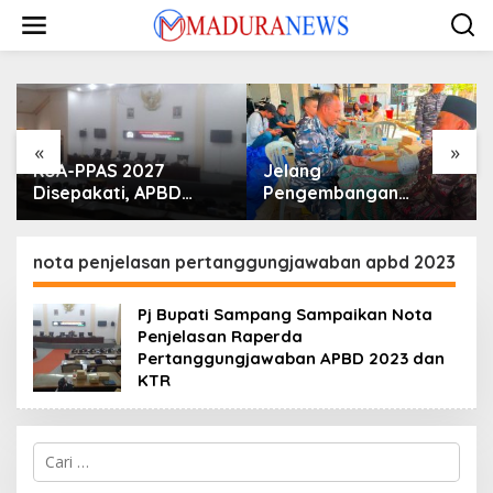
Lewati
ke
konten
«
»
KUA-PPAS 2027
Jelang
Disepakati, APBD
Pengembangan
Sampang Defisit Rp
Lapangan Hidayah,
130,2 M
SKK Migas-PC North
Madura II Perkuat
nota penjelasan pertanggungjawaban apbd 2023
Sinergi dengan
Nelayan Sampang
Pj Bupati Sampang Sampaikan Nota
Penjelasan Raperda
Pertanggungjawaban APBD 2023 dan
KTR
Cari
untuk: