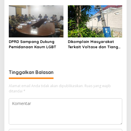
Migas-PC North Madura II
Indonesia Timur
Perkuat Sinergi dengan
Nelayan Sampang
DPRD Sampang Dukung
Dikomplain Masyarakat
Pemidanaan Kaum LGBT
Terkait Voltase dan Tiang
Miring, Ini Jawaban
Manager PLN ULP Sampang
Tinggalkan Balasan
Alamat email Anda tidak akan dipublikasikan.
Ruas yang wajib
ditandai
*