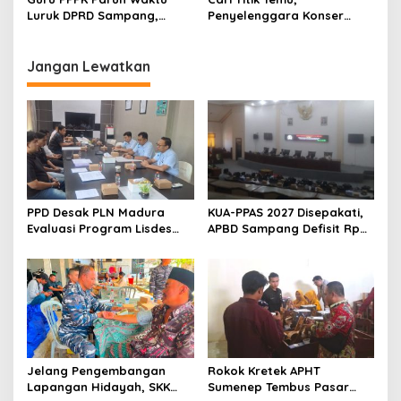
Luruk DPRD Sampang,
Penyelenggara Konser
Minta Diperjuangkan
Valen di Sampang Terima
Kesejahteraannya
Masukan Kyai-Habaib
Jangan Lewatkan
PPD Desak PLN Madura
KUA-PPAS 2027 Disepakati,
Evaluasi Program Lisdes
APBD Sampang Defisit Rp
Sumenep, Ini Sebabnya
130,2 M
Jelang Pengembangan
Rokok Kretek APHT
Lapangan Hidayah, SKK
Sumenep Tembus Pasar