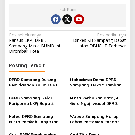
Ikuti Kami
Navigasi
Pos sebelumnya
Pos berikutnya
Pansus LKPj DPRD
Dinkes KB Sampang Dapat
pos
Sampang Minta BUMD Ini
Jatah DBHCHT Terbesar
Dirombak Total
Posting Terkait
DPRD Sampang Dukung
Mahasiswa Demo DPRD
Pemidanaan Kaum LGBT
Sampang Terkait Tambang
Galian C Ilegal
DPRD Sampang Gelar
Minta Perbaikan Data, 4
Paripurna LKPj Bupati
Guru Ngaji Wadul DPRD
Tahun 2025
Sampang
Ketua DPRD Sampang
Wabup Sampang Harap
Minta Pemkab Lanjutkan
Lahan Pertanian Pangan
Perbaikan Jalan Swadaya
Tetap Terjaga
Masyarakat
Guru PPPK Paruh Waktu
Cari Titik Temu,