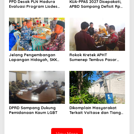
PPD Desak PLN Madura
KUA-PPAS 2027 Disepakati,
Evaluasi Program Lisdes
APBD Sampang Defisit Rp
Sumenep, Ini Sebabnya
130,2 M
Jelang Pengembangan
Rokok Kretek APHT
Lapangan Hidayah, SKK
Sumenep Tembus Pasar
Migas-PC North Madura II
Indonesia Timur
Perkuat Sinergi dengan
Nelayan Sampang
DPRD Sampang Dukung
Dikomplain Masyarakat
Pemidanaan Kaum LGBT
Terkait Voltase dan Tiang
Miring, Ini Jawaban
Manager PLN ULP Sampang
View More