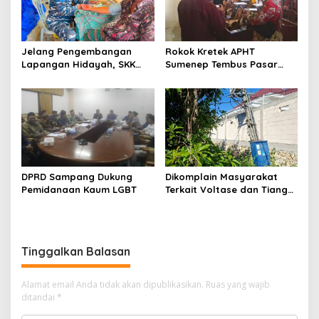
Jelang Pengembangan
Rokok Kretek APHT
Lapangan Hidayah, SKK
Sumenep Tembus Pasar
Migas-PC North Madura II
Indonesia Timur
Perkuat Sinergi dengan
Nelayan Sampang
DPRD Sampang Dukung
Dikomplain Masyarakat
Pemidanaan Kaum LGBT
Terkait Voltase dan Tiang
Miring, Ini Jawaban
Manager PLN ULP Sampang
Tinggalkan Balasan
Alamat email Anda tidak akan dipublikasikan.
Ruas yang wajib
ditandai
*