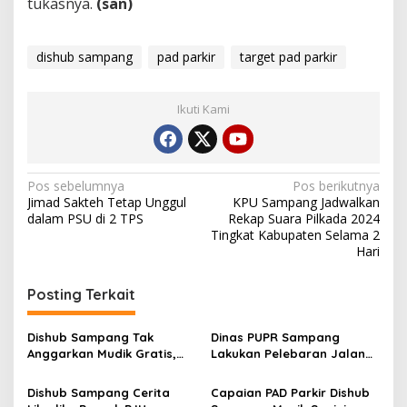
tukasnya.
(san)
dishub sampang
pad parkir
target pad parkir
Ikuti Kami
Navigasi
Pos sebelumnya
Pos berikutnya
Jimad Sakteh Tetap Unggul
KPU Sampang Jadwalkan
pos
dalam PSU di 2 TPS
Rekap Suara Pilkada 2024
Tingkat Kabupaten Selama 2
Hari
Posting Terkait
Dishub Sampang Tak
Dinas PUPR Sampang
Anggarkan Mudik Gratis,
Lakukan Pelebaran Jalan
Masyarakat Dipersilahkan
Tanpa Koordinasi dengan
Berebut Kuota Pemprov
Dishub, Ini Akibatnya
Dishub Sampang Cerita
Capaian PAD Parkir Dishub
Jatim