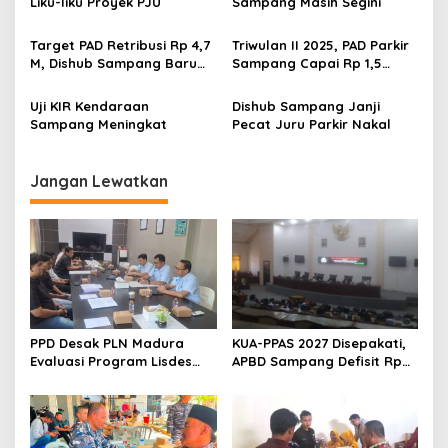
Liku-liku Proyek PJU
Sampang Masih Segini
Target PAD Retribusi Rp 4,7
Triwulan II 2025, PAD Parkir
M, Dishub Sampang Baru
Sampang Capai Rp 1,5
Capai 52,8 Persen
Miliar
Uji KIR Kendaraan
Dishub Sampang Janji
Sampang Meningkat
Pecat Juru Parkir Nakal
Jangan Lewatkan
PPD Desak PLN Madura
KUA-PPAS 2027 Disepakati,
Evaluasi Program Lisdes
APBD Sampang Defisit Rp
Sumenep, Ini Sebabnya
130,2 M