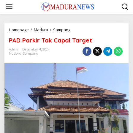
Lewati
ke
konten
PAD
Homepage
/
Madura
/
Sampang
Parkir
PAD Parkir Tak Capai Target
Tak
Capai
Admin
Desember 4, 2024
Target
Madura
,
Sampang