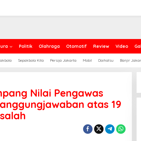
ura
Politik
Olahraga
Otomotif
Review
Video
Gal
akbola
Sepakbola Kita
Persija Jakarta
Mobil
Daihatsu
Banjir Jaka
mpang Nilai Pengawas
rtanggungjawaban atas 19
salah
waban