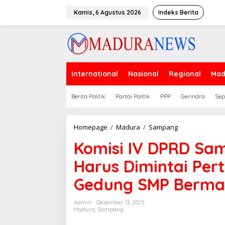
Lewati
ke
Kamis, 6 Agustus 2026
Indeks Berita
konten
International
Nasional
Regional
Mad
Berita Politik
Partai Politik
PPP
Gerindra
Sep
Komisi
Homepage
/
Madura
/
Sampang
IV
Komisi IV DPRD Sa
DPRD
Sampang
Harus Dimintai Pe
Nilai
Pengawas
Gedung SMP Berma
Harus
Dimintai
Pertanggungja
Admin
Desember 13, 2025
atas
Madura
,
Sampang
19