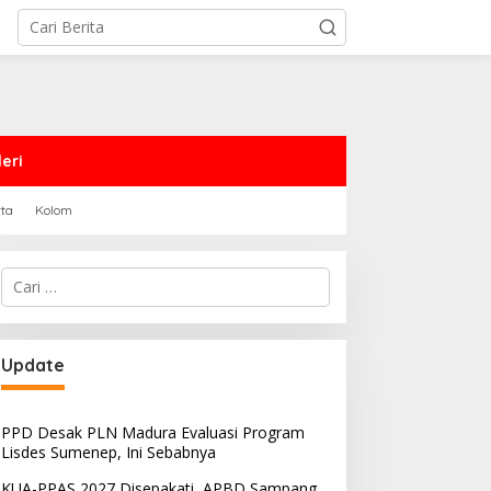
eri
rta
Kolom
Cari
untuk:
Update
PPD Desak PLN Madura Evaluasi Program
Lisdes Sumenep, Ini Sebabnya
KUA-PPAS 2027 Disepakati, APBD Sampang