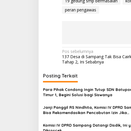
19 gedung smp bermasalah
ko
peran pengawas
Navigasi
Pos sebelumnya
137 Desa di Sampang Tak Bisa Cai
pos
Tahap 2, Ini Sebabnya
Posting Terkait
Para Pihak Condong Ingin Tutup SDN Batupo
Timur 1, Begini Solusi bagi Siswanya
Janji Panggil RS Nindhita, Komisi IV DPRD S
Bisa Rekomendasikan Pencabutan Izin Jika…
Komisi IV DPRD Sampang Datangi Disdik, Ini 
Dikroscek