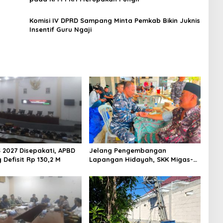
Komisi IV DPRD Sampang Minta Pemkab Bikin Juknis
Insentif Guru Ngaji
 2027 Disepakati, APBD
Jelang Pengembangan
Defisit Rp 130,2 M
Lapangan Hidayah, SKK Migas-
PC North Madura II Perkuat
Sinergi dengan Nelayan
Sampang