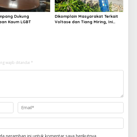
mpang Dukung
Dikomplain Masyarakat Terkait
aan Kaum LGBT
Voltase dan Tiang Miring, Ini
Jawaban Manager PLN ULP
Sampang
ng wajib ditandai
*
da peramban ini untuk komentar saya berikutnya.