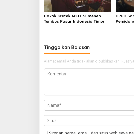
Rokok Kretek APHT Sumenep
DPRD Sa
Tembus Pasar Indonesia Timur
Pemidan
Tinggalkan Balasan
Alamat email Anda tidak akan dipublikasikan.
Ruas ya
Simpan nama, email, dan situs web saya pa