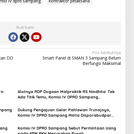
misi IV dprd sampang
kontraktor pelaksana
Ikuti Kami
Pos berikutnya
rkan DD
Smart Panel di SMAN 3 Sampang Belum
Berfungsi Maksimal
ro
Alotnya RDP Dugaan Malpraktik RS Nindhita: Tak
Ada Titik Temu, Komisi IV DPRD Sampang
Agendakan RDP Lagi
ampang
Dukung Pengajuan Gelar Pahlawan Trunojoyo,
Komisi IV DPRD Sampang Minta Disporabudpar
Lakukan Ini
yang
Komisi IV DPRD Sampang Sebut Permintaan Uang
pada KPM PKH Merupakan Pungli