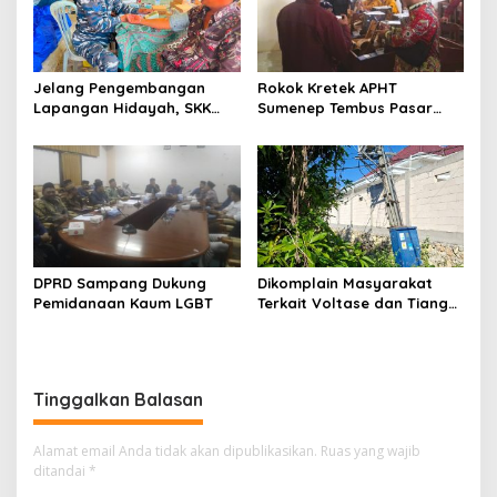
Jelang Pengembangan
Rokok Kretek APHT
Lapangan Hidayah, SKK
Sumenep Tembus Pasar
Migas-PC North Madura II
Indonesia Timur
Perkuat Sinergi dengan
Nelayan Sampang
DPRD Sampang Dukung
Dikomplain Masyarakat
Pemidanaan Kaum LGBT
Terkait Voltase dan Tiang
Miring, Ini Jawaban
Manager PLN ULP Sampang
Tinggalkan Balasan
Alamat email Anda tidak akan dipublikasikan.
Ruas yang wajib
ditandai
*