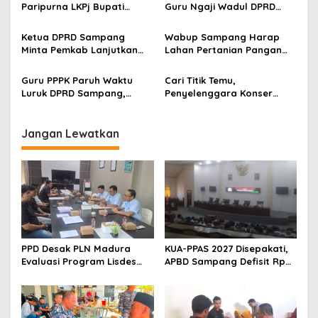
Paripurna LKPj Bupati
Guru Ngaji Wadul DPRD
Tahun 2025
Sampang
Ketua DPRD Sampang
Wabup Sampang Harap
Minta Pemkab Lanjutkan
Lahan Pertanian Pangan
Perbaikan Jalan Swadaya
Tetap Terjaga
Masyarakat
Guru PPPK Paruh Waktu
Cari Titik Temu,
Luruk DPRD Sampang,
Penyelenggara Konser
Minta Diperjuangkan
Valen di Sampang Terima
Kesejahteraannya
Masukan Kyai-Habaib
Jangan Lewatkan
PPD Desak PLN Madura
KUA-PPAS 2027 Disepakati,
Evaluasi Program Lisdes
APBD Sampang Defisit Rp
Sumenep, Ini Sebabnya
130,2 M