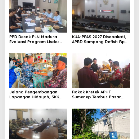
PPD Desak PLN Madura
KUA-PPAS 2027 Disepakati,
Evaluasi Program Lisdes
APBD Sampang Defisit Rp
Sumenep, Ini Sebabnya
130,2 M
Jelang Pengembangan
Rokok Kretek APHT
Lapangan Hidayah, SKK
Sumenep Tembus Pasar
Migas-PC North Madura II
Indonesia Timur
Perkuat Sinergi dengan
Nelayan Sampang