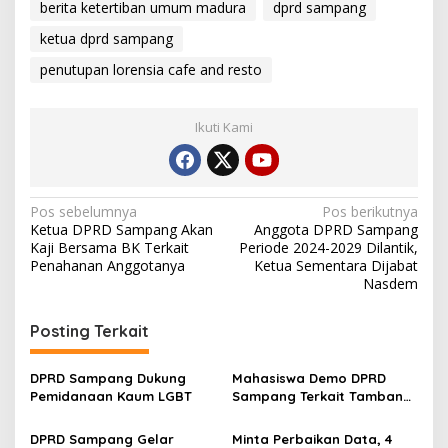
berita ketertiban umum madura
dprd sampang
ketua dprd sampang
penutupan lorensia cafe and resto
Ikuti Kami
Navigasi
Pos sebelumnya
Pos berikutnya
Ketua DPRD Sampang Akan
Anggota DPRD Sampang
pos
Kaji Bersama BK Terkait
Periode 2024-2029 Dilantik,
Penahanan Anggotanya
Ketua Sementara Dijabat
Nasdem
Posting Terkait
DPRD Sampang Dukung
Mahasiswa Demo DPRD
Pemidanaan Kaum LGBT
Sampang Terkait Tambang
Galian C Ilegal
DPRD Sampang Gelar
Minta Perbaikan Data, 4