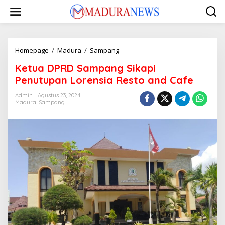
Lewati
ke
konten
Ketua
Homepage
/
Madura
/
Sampang
DPRD
Ketua DPRD Sampang Sikapi
Sampang
Sikapi
Penutupan Lorensia Resto and Cafe
Penutupan
Lorensia
Admin
Agustus 23, 2024
Madura
,
Sampang
Resto
and
Cafe