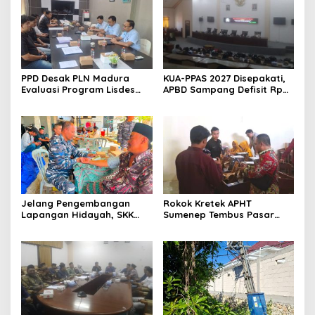
PPD Desak PLN Madura
KUA-PPAS 2027 Disepakati,
Evaluasi Program Lisdes
APBD Sampang Defisit Rp
Sumenep, Ini Sebabnya
130,2 M
Jelang Pengembangan
Rokok Kretek APHT
Lapangan Hidayah, SKK
Sumenep Tembus Pasar
Migas-PC North Madura II
Indonesia Timur
Perkuat Sinergi dengan
Nelayan Sampang