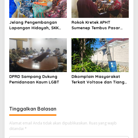
Jelang Pengembangan
Rokok Kretek APHT
Lapangan Hidayah, SKK
Sumenep Tembus Pasar
Migas-PC North Madura II
Indonesia Timur
Perkuat Sinergi dengan
Nelayan Sampang
DPRD Sampang Dukung
Dikomplain Masyarakat
Pemidanaan Kaum LGBT
Terkait Voltase dan Tiang
Miring, Ini Jawaban
Manager PLN ULP Sampang
Tinggalkan Balasan
Alamat email Anda tidak akan dipublikasikan.
Ruas yang wajib
ditandai
*