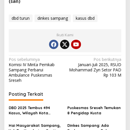
(san)
dbd turun
dinkes sampang
kasus dbd
Ikuti Kami
Navigasi
Pos sebelumnya
Pos berikutnya
Komisi IV Minta Pemkab
Januari-Juli 2025, RSUD
pos
Sampang Perbarui
Mohammad Zyn Setor PAD
Ambulance Puskesmas
Rp 103 M
Sreseh
Posting Terkait
DBD 2025 Tembus 494
Puskesmas Sreseh Temukan
Kasus, Wilayah Kota
8 Pengidap Kusta
Sampang Terjangkit
Terbanyak
Hai Masyarakat Sampang,
Dinkes Sampang: Ada