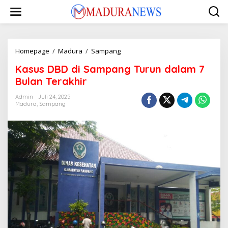
Lewati
ke
konten
Kasus
Homepage
/
Madura
/
Sampang
DBD
Kasus DBD di Sampang Turun dalam 7
di
Sampang
Bulan Terakhir
Turun
dalam
Admin
Juli 24, 2025
Madura
,
Sampang
7
Bulan
Terakhir