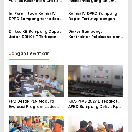
Yuk Tes Kesehatan Gratis di
Puskesmas yang Belum
Puskesmas Terdekat
Punya Apoteker
Ini Permintaan Komisi IV
Komisi IV DPRD Sampang
DPRD Sampang terhadap
Rapat Tertutup dengan
Dinkes untuk CV Andien
Dinkes, Ini yang Dibahas
Dinkes KB Sampang Dapat
Dinkes Sampang,
Jatah DBHCHT Terbesar
Kontraktor Pelaksana dan
Pengawas Puskesmas
Mandangin Dipanggil
Pansus, Ini Hasil
Jangan Lewatkan
Pembahasannya
PPD Desak PLN Madura
KUA-PPAS 2027 Disepakati,
Evaluasi Program Lisdes
APBD Sampang Defisit Rp
Sumenep, Ini Sebabnya
130,2 M