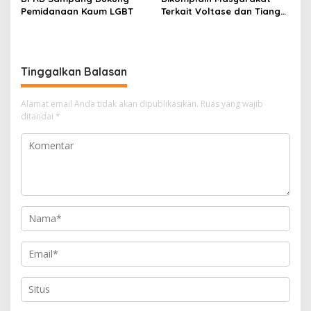
Pemidanaan Kaum LGBT
Terkait Voltase dan Tiang
Miring, Ini Jawaban
Manager PLN ULP Sampang
Tinggalkan Balasan
Alamat email Anda tidak akan dipublikasikan.
Ruas yang wajib
ditandai
*