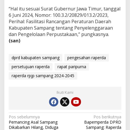
“Hal itu sesuai Surat Gubernur Jawa Timur, tanggal
6 Juni 2024, Nomor: 100.3.2/20829/013.2/2023,
Perihal: Fasilitasi Rancangan Peraturan Daerah
Kabupaten Sampang tentang Penyelenggaraan
dan Pengelolaan Perpustakaan,” pungkasnya.
(san)
dprd kabupaten sampang
pengesahan raperda
persetujuan raperda
rapat paripurna
raperda rpjp sampang 2024-2045
Ikuti Kami
Navigasi
Pos sebelumnya
Pos berikutnya
Pemancing Asal Sampang
Bapemperda DPRD
pos
Dikabarkan Hilang, Diduga
Sampang: Raperda