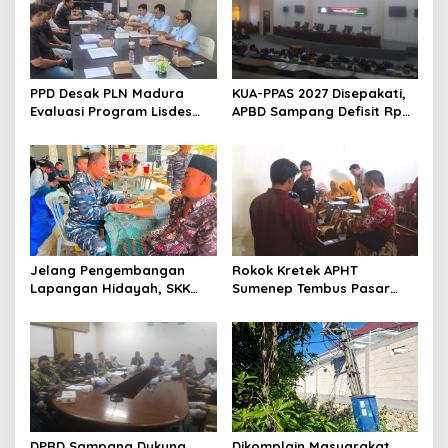
PPD Desak PLN Madura
KUA-PPAS 2027 Disepakati,
Evaluasi Program Lisdes
APBD Sampang Defisit Rp
Sumenep, Ini Sebabnya
130,2 M
Jelang Pengembangan
Rokok Kretek APHT
Lapangan Hidayah, SKK
Sumenep Tembus Pasar
Migas-PC North Madura II
Indonesia Timur
Perkuat Sinergi dengan
Nelayan Sampang
DPRD Sampang Dukung
Dikomplain Masyarakat