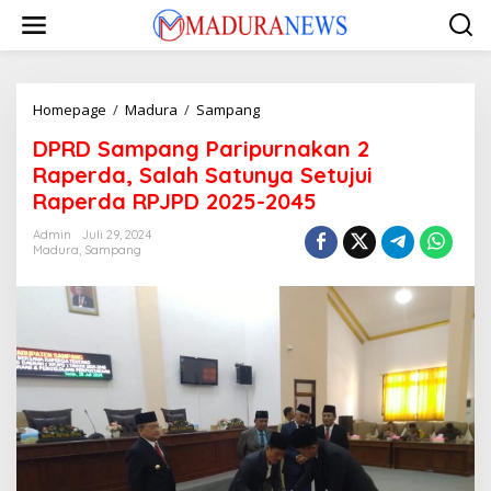
Lewati
ke
konten
DPRD
Homepage
/
Madura
/
Sampang
Sampang
DPRD Sampang Paripurnakan 2
Paripurnakan
2
Raperda, Salah Satunya Setujui
Raperda,
Raperda RPJPD 2025-2045
Salah
Satunya
Admin
Juli 29, 2024
Setujui
Madura
,
Sampang
Raperda
RPJPD
2025-
2045