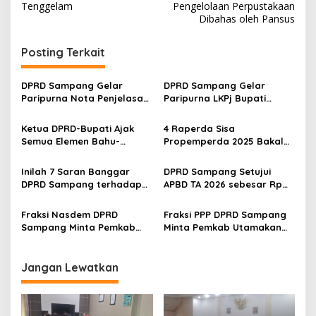
Tenggelam
Pengelolaan Perpustakaan
Dibahas oleh Pansus
Posting Terkait
DPRD Sampang Gelar
DPRD Sampang Gelar
Paripurna Nota Penjelasan
Paripurna LKPj Bupati
Pertanggungjawaban APBD
Tahun 2025
2025
Ketua DPRD-Bupati Ajak
4 Raperda Sisa
Semua Elemen Bahu-
Propemperda 2025 Bakal
Membahu Majukan
Disahkan Akhir Desember Ini
Sampang
Inilah 7 Saran Banggar
DPRD Sampang Setujui
DPRD Sampang terhadap
APBD TA 2026 sebesar Rp
Raperda APBD TA 2026
1,9 T
Fraksi Nasdem DPRD
Fraksi PPP DPRD Sampang
Sampang Minta Pemkab
Minta Pemkab Utamakan
Tingkatkan Tata Kelola
Program Prioritas
BUMD
Jangan Lewatkan