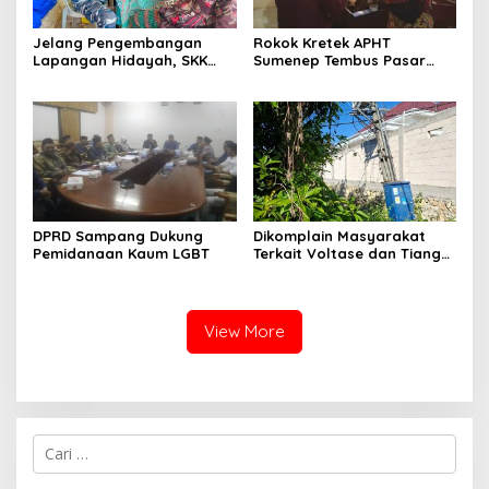
Jelang Pengembangan
Rokok Kretek APHT
Lapangan Hidayah, SKK
Sumenep Tembus Pasar
Migas-PC North Madura II
Indonesia Timur
Perkuat Sinergi dengan
Nelayan Sampang
DPRD Sampang Dukung
Dikomplain Masyarakat
Pemidanaan Kaum LGBT
Terkait Voltase dan Tiang
Miring, Ini Jawaban
Manager PLN ULP Sampang
View More
Cari
untuk: