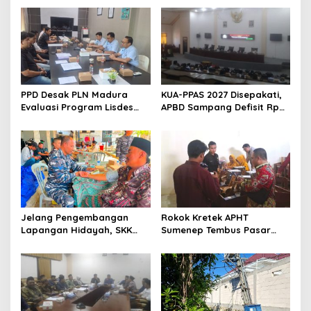
PPD Desak PLN Madura
KUA-PPAS 2027 Disepakati,
Evaluasi Program Lisdes
APBD Sampang Defisit Rp
Sumenep, Ini Sebabnya
130,2 M
Jelang Pengembangan
Rokok Kretek APHT
Lapangan Hidayah, SKK
Sumenep Tembus Pasar
Migas-PC North Madura II
Indonesia Timur
Perkuat Sinergi dengan
Nelayan Sampang