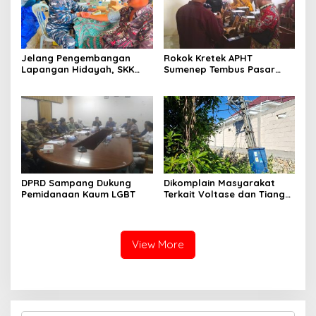
Jelang Pengembangan
Rokok Kretek APHT
Lapangan Hidayah, SKK
Sumenep Tembus Pasar
Migas-PC North Madura II
Indonesia Timur
Perkuat Sinergi dengan
Nelayan Sampang
DPRD Sampang Dukung
Dikomplain Masyarakat
Pemidanaan Kaum LGBT
Terkait Voltase dan Tiang
Miring, Ini Jawaban
Manager PLN ULP Sampang
View More