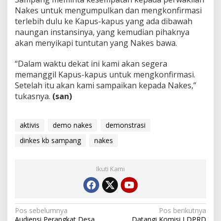
Nakes untuk mengumpulkan dan mengkonfirmasi
terlebih dulu ke Kapus-kapus yang ada dibawah
naungan instansinya, yang kemudian pihaknya
akan menyikapi tuntutan yang Nakes bawa.
“Dalam waktu dekat ini kami akan segera
memanggil Kapus-kapus untuk mengkonfirmasi.
Setelah itu akan kami sampaikan kepada Nakes,”
tukasnya.
(san)
aktivis
demo nakes
demonstrasi
dinkes kb sampang
nakes
Ikuti Kami
Navigasi
Pos sebelumnya
Pos berikutnya
Audiensi Perangkat Desa
Datangi Komisi I DPRD