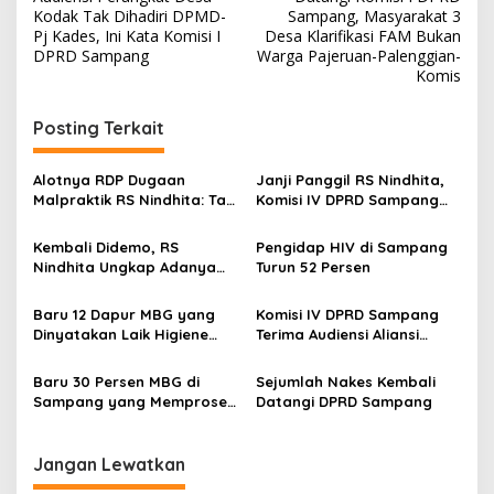
pos
Kodak Tak Dihadiri DPMD-
Sampang, Masyarakat 3
Pj Kades, Ini Kata Komisi I
Desa Klarifikasi FAM Bukan
DPRD Sampang
Warga Pajeruan-Palenggian-
Komis
Posting Terkait
Alotnya RDP Dugaan
Janji Panggil RS Nindhita,
Malpraktik RS Nindhita: Tak
Komisi IV DPRD Sampang
Ada Titik Temu, Komisi IV
Bisa Rekomendasikan
DPRD Sampang Agendakan
Pencabutan Izin Jika…
Kembali Didemo, RS
Pengidap HIV di Sampang
RDP Lagi
Nindhita Ungkap Adanya
Turun 52 Persen
Permintaan Uang Damai
Baru 12 Dapur MBG yang
Komisi IV DPRD Sampang
Dinyatakan Laik Higiene
Terima Audiensi Aliansi
Sanitasi di Sampang
Honorer Nakes Gagal CPNS
Baru 30 Persen MBG di
Sejumlah Nakes Kembali
Sampang yang Memproses
Datangi DPRD Sampang
Laik Higiene Sanitasi
Jangan Lewatkan