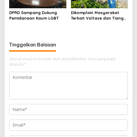
DPRD Sampang Dukung
Dikomplain Masyarakat
Pemidanaan Kaum LGBT
Terkait Voltase dan Tiang
Miring, Ini Jawaban
Manager PLN ULP Sampang
Tinggalkan Balasan
Alamat email Anda tidak akan dipublikasikan.
Ruas yang wajib
ditandai
*