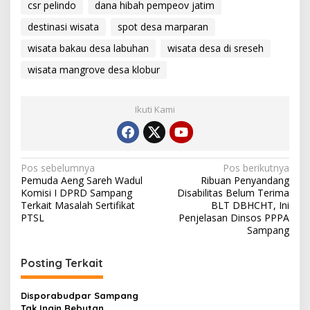
csr pelindo
dana hibah pempeov jatim
destinasi wisata
spot desa marparan
wisata bakau desa labuhan
wisata desa di sreseh
wisata mangrove desa klobur
Ikuti Kami
Navigasi
Pos sebelumnya
Pos berikutnya
Pemuda Aeng Sareh Wadul
Ribuan Penyandang
pos
Komisi I DPRD Sampang
Disabilitas Belum Terima
Terkait Masalah Sertifikat
BLT DBHCHT, Ini
PTSL
Penjelasan Dinsos PPPA
Sampang
Posting Terkait
Disporabudpar Sampang
Tak Ingin Rebutan