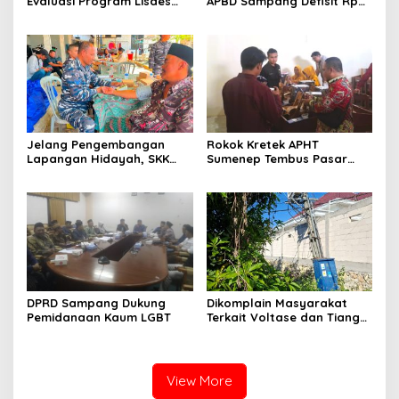
Evaluasi Program Lisdes
APBD Sampang Defisit Rp
Sumenep, Ini Sebabnya
130,2 M
Jelang Pengembangan
Rokok Kretek APHT
Lapangan Hidayah, SKK
Sumenep Tembus Pasar
Migas-PC North Madura II
Indonesia Timur
Perkuat Sinergi dengan
Nelayan Sampang
DPRD Sampang Dukung
Dikomplain Masyarakat
Pemidanaan Kaum LGBT
Terkait Voltase dan Tiang
Miring, Ini Jawaban
Manager PLN ULP Sampang
View More