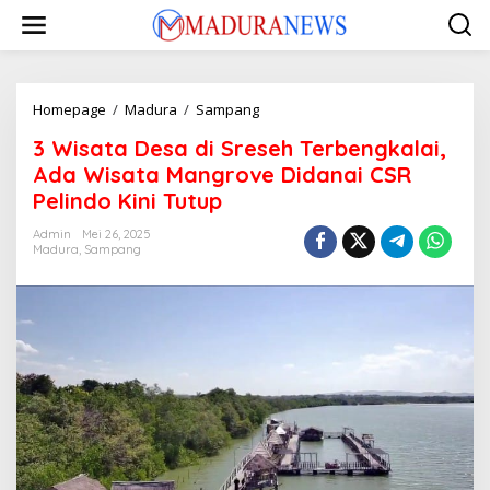
Lewati
ke
konten
3
Homepage
/
Madura
/
Sampang
Wisata
3 Wisata Desa di Sreseh Terbengkalai,
Desa
di
Ada Wisata Mangrove Didanai CSR
Sreseh
Pelindo Kini Tutup
Terbengkalai,
Ada
Admin
Mei 26, 2025
Wisata
Madura
,
Sampang
Mangrove
Didanai
CSR
Pelindo
Kini
Tutup