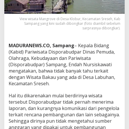
View wisata Mangrove di Desa Klobur, Kecamatan Sreseh, Kab
Sampang yang kini sudah dibongkar (foto diambil sebelum
sarprasnya dibongkar).
MADURANEWS.CO, Sampang
– Kepala Bidang
(Kabid) Pariwisata Disporabudpar Dinas Pemuda,
Olahraga, Kebudayaan dan Pariwisata
(Disporabudpar) Sampang, Endah Nursiskawati
mengatakan, bahwa tidak banyak tahu terkait
dengan Wisata Bakau yang ada di Desa Labuhan,
Kecamatan Sreseh.
Hal itu dikarenakan mulai berdirinya wisata
tersebut Disporabudpar tidak pernah menerima
laporan, dan kurangnya komunikasi dari pengelola
terkait rencana pembangunan dan lain sebagainya.
Sehingga dirinya pun tidak mengetahui sumber
anggaran yang dipakai untuk pembangunan