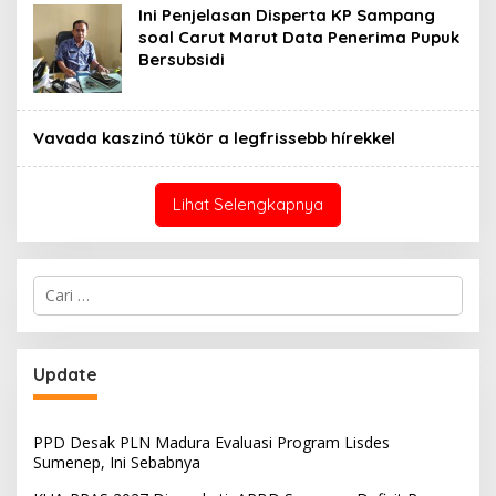
Ini Penjelasan Disperta KP Sampang
soal Carut Marut Data Penerima Pupuk
Bersubsidi
Vavada kaszinó tükör a legfrissebb hírekkel
Lihat Selengkapnya
Cari
untuk:
Update
PPD Desak PLN Madura Evaluasi Program Lisdes
Sumenep, Ini Sebabnya