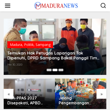
Lewati
ke
konten
Madura
,
Politik
,
Sampang
Temukan Hak Petugas Lapangan Tak
Dipenuhi, DPRD Sampang Bakal Panggil Tim
Satgas Covid-19
Mei 30, 2020
«
»
KUA-PPAS 2027
Jelang
Disepakati, APBD
Pengembangan
Sampang Defisit Rp
Lapangan Hidayah,